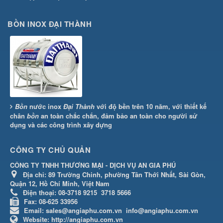
BỒN INOX ĐẠI THÀNH
Bồn
nước inox
Đại Thành
với độ bền trên 10 năm, với thiết kế
chân
bồn
an toàn chắc chắn, đảm bảo an toàn cho người sử
dụng và các công trình xây dựng
CÔNG TY CHỦ QUẢN
CÔNG TY TNHH THƯƠNG MẠI - DỊCH VỤ AN GIA PHÚ
Địa chỉ:
89 Trường Chinh, phường Tân Thới Nhất, Sài Gòn,
Quận 12, Hồ Chí Minh, Việt Nam
Điện thoại:
08-3718 9215
3718 5666
Fax:
08-625 33956
Email:
sales@angiaphu.com.vn
info@angiaphu.com.vn
Website:
http://angiaphu.com.vn