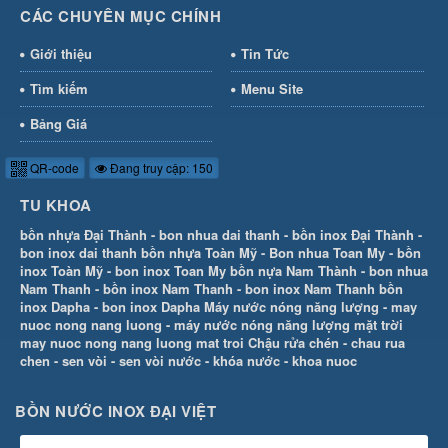
CÁC CHUYÊN MỤC CHÍNH
Giới thiệu
Tin Tức
Tìm kiếm
Menu Site
Bảng Giá
QR-code
Đang truy cập: 150
TU KHOA
bồn nhựa Đại Thành
-
bon nhua dai thanh
-
bồn inox Đại Thành
-
bon inox dai thanh
bồn nhựa Toàn Mỹ
-
Bon nhua Toan My
-
bồn
inox Toàn Mỹ
-
bon inox Toan My
bồn nựa Nam Thành
-
bon nhua
Nam Thanh
-
bồn inox Nam Thanh
-
bon inox Nam Thanh
bồn
inox Dapha
-
bon inox Dapha
Máy nước nóng năng lượng
-
may
nuoc nong nang luong
-
máy nước nóng năng lượng mặt trời
may nuoc nong nang luong mat troi
Chậu rửa chén
-
chau rua
chen
-
sen vòi
-
sen vòi nước
-
khóa nước
-
khoa nuoc
BỒN NƯỚC INOX ĐẠI VIỆT