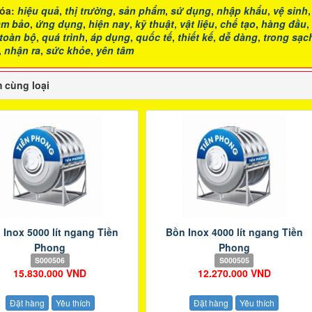
óa:
hiệu quả
,
thị trường
,
sản phẩm
,
sử dụng
,
nhập khẩu
,
vệ sinh
ảm bảo
,
ứng dụng
,
hiện nay
,
kỹ thuật
,
vật liệu
,
chế tạo
,
hàng đầu
,
toàn bộ
,
quá trình
,
áp dụng
,
quốc tế
,
thiết kế
,
dễ dàng
,
trong sạc
,
nhận ra
,
sức khỏe
,
yên tâm
 cùng loại
 Inox 5000 lít ngang Tiền
Bồn Inox 4000 lít ngang Tiền
Phong
Phong
S000506
S000505
15.830.000 VND
12.270.000 VND
Đặt hàng
Yêu thích
Đặt hàng
Yêu thích