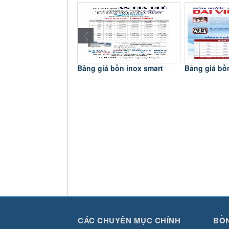
a Chén Toàn Mỹ
Bảng giá bồn inox smart
Bảng giá bồ
CÁC CHUYÊN MỤC CHÍNH
BỒN