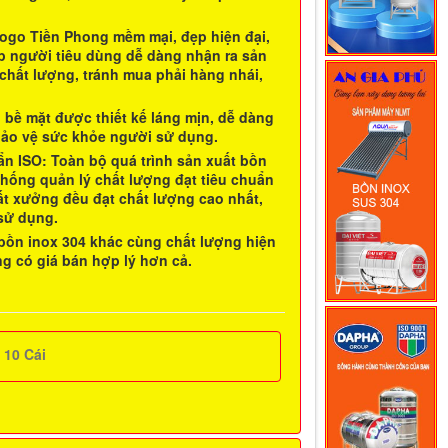
logo
Tiền Phong
mềm mại, đẹp hiện đại,
iúp người tiêu dùng dễ dàng nhận ra sản
chất lượng, tránh mua phải hàng nhái,
i bề mặt được thiết kế láng mịn, dễ dàng
bảo vệ sức khỏe người sử dụng.
ẩn ISO
: Toàn bộ quá trình sản xuất
bồn
hống quản lý chất lượng đạt tiêu chuẩn
t xưởng đều đạt chất lượng cao nhất,
 sử dụng.
bồn inox
304 khác cùng chất lượng hiện
ng
có giá bán hợp lý hơn cả.
:
10
Cái