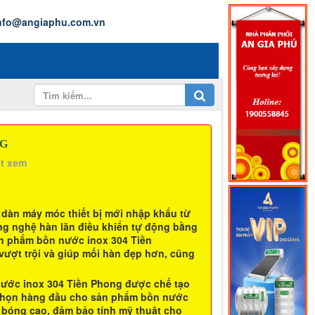
nfo@angiaphu.com.vn
NG
ợt xem
 dàn máy móc thiết bị mới nhập khẩu từ
ông nghệ hàn lăn điều khiển tự động bằng
ản phẩm
bồn nước inox 304 Tiền
ợt trội và giúp mối hàn đẹp hơn, cũng
ước inox 304 Tiền Phong
được chế tạo
ựa chọn hàng đầu cho sản phẩm bồn nước
ộ bóng cao, đảm bảo tính mỹ thuật cho