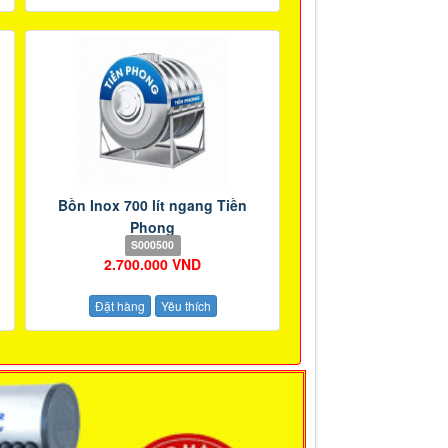
Bồn Inox 700 lít ngang Tiền
Phong
S000500
2.700.000 VND
Đặt hàng
Yêu thích