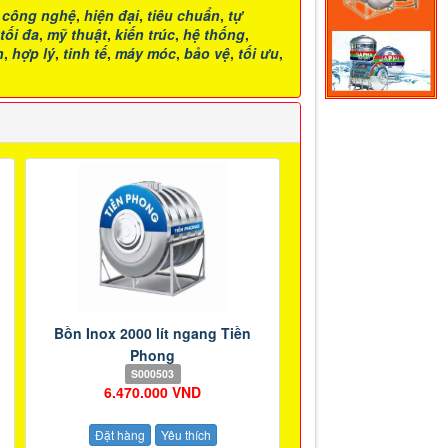
,
công nghệ
,
hiện đại
,
tiêu chuẩn
,
tự
tối đa
,
mỹ thuật
,
kiến trúc
,
hệ thống
,
h
,
hợp lý
,
tinh tế
,
máy móc
,
bảo vệ
,
tối ưu
,
Bồn Inox 2000 lít ngang Tiền
Phong
S000503
6.470.000 VND
Đặt hàng
Yêu thích