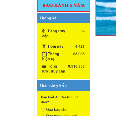
Thống kê
Đang truy
59
cập
Hôm nay
4,421
Tháng
65,085
hiện tại
Tổng
9,516,853
lượt truy cập
Thăm dò ý kiến
Bạn biết An Gia Phú từ
đâu?
Qua báo chí.
Qua mạng internet