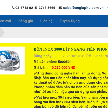
08-3718 9215 3718 5666
sales@angiaphu.com.vn
i
ến mãi
Bảng giá
Liên hệ
Tuyển Dụng
BỒN INOX 3000 LÍT NGANG TIỀN PHO
Đăng ngày 02-03-2026 10:28:42 PM - 267 Lư
Mã sản phẩm:
S000504
Giá bán:
10.230.000 VND
✅Ứng dụng công nghệ hàn lăn tự động:
Với
Nhật Bản tân tiến nhất hiện nay, sử dụng c
kỹ thuật số được lựa chọn ứng dụng cho s
Phong
nhằm đảm bảo độ bền của sản phẩm vư
như tối ưu hóa hiệu quả sử dụng sản phẩm.
✅Vật liệu inox 304 siêu bền
: Sản phẩm
bồn n
bằng vật liệu Inox 304 siêu bền, luôn là l
giúp bồn có độ bền tối đa, bề mặt bồn có đ