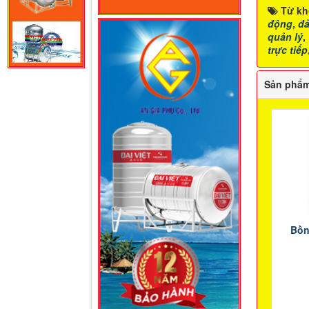
Từ kh
động
,
đ
quản lý
,
trực tiếp
Sản phẩm
Bồn