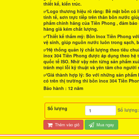
thiết kế, kiến trúc.
✅Logo thương hiệu rõ ràng:
Bề mặt bồn có 
tinh tế, sơn trực tiếp trên thân bồn nước g
phẩm chính hãng của
Tiền Phong
, đảm bảo 
hàng giả kém chất lượng.
✅Thiết kế thẩm mỹ
:
Bồn Inox Tiền Phong
vớ
vệ sinh, giúp nguồn nước luôn trong sạch, 
✅Hệ thống quản lý chất lượng theo tiêu chu
inox 304 Tiền Phong
được áp dụng theo hệ t
quốc tế ISO. Nhờ vậy nên từng sản phẩm xuấ
tránh mọi lỗi kỹ thuật và yên tâm cho người
✅Giá thành hợp lý
: So với những sản phẩm
có trên thị trường thì
bồn inox 304 Tiền Pho
Bảo hành : 12 năm
Số lượng
Số lượng
Thêm vào giỏ
Mua ngay