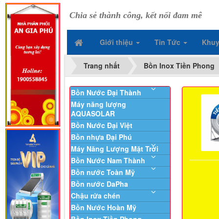
Chia sẻ thành công, kết nối đam mê
Giới thiệu
Tin Tức
Khuy
Trang nhất
Bồn Inox Tiền Phong
Bồn Nước Đại Thành
Máy năng lượng
AQUASOLAR
Bồn Nước Đại Việt
Bồn nhựa Đại Phú
Máy Năng Lượng Mặt Trời
Bồn Nước Nam Thành
Bồn nước Toàn Mỹ
Bồn nước DaPha
Chậu rửa chén
Bồn Nước Hoàn Mỹ