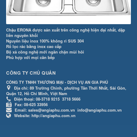
Chậu ERONA được sản xuất trên công nghệ hiện đại nhất, dập
liền nguyên khối
Nguyên liệu inox 100% không rỉ SUS 304
Rổ lọc rác bằng inox cao cấp
Bộ xả công nghệ mới ngăn chặn mùi hôi
Phù hợp với mọi căn bếp
CÔNG TY CHỦ QUẢN
CÔNG TY TNHH THƯƠNG MẠI - DỊCH VỤ AN GIA PHÚ
Địa chỉ:
89 Trường Chinh, phường Tân Thới Nhất, Sài Gòn,
Quận 12, Hồ Chí Minh, Việt Nam
Điện thoại:
08-3718 9215
3718 5666
Fax:
08-625 33956
Email:
sales@angiaphu.com.vn
info@angiaphu.com.vn
Website:
http://angiaphu.com.vn