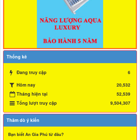
Thống kê
Đang truy cập
6
Hôm nay
20,532
Tháng hiện tại
52,539
Tổng lượt truy cập
9,504,307
Thăm dò ý kiến
Bạn biết An Gia Phú từ đâu?