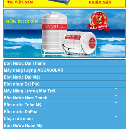
Bồn Nước Đại Thành
Máy năng lượng AQUASOLAR
Bồn Nước Đại Việt
Bồn nhựa Đại Phú
Máy Năng Lượng Mặt Trời
Bồn Nước Nam Thành
Bồn nước Toàn Mỹ
Bồn nước DaPha
Chậu rửa chén
Bồn Nước Hoàn Mỹ