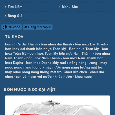
Tìm kiếm
Menu Site
Bảng Giá
QR-code
Đang truy cập: 6
TU KHOA
bồn nhựa Đại Thành
-
bon nhua dai thanh
-
bồn inox Đại Thành
-
bon inox dai thanh
bồn nhựa Toàn Mỹ
-
Bon nhua Toan My
-
bồn
inox Toàn Mỹ
-
bon inox Toan My
bồn nựa Nam Thành
-
bon nhua
Nam Thanh
-
bồn inox Nam Thanh
-
bon inox Nam Thanh
bồn
inox Dapha
-
bon inox Dapha
Máy nước nóng năng lượng
-
may
nuoc nong nang luong
-
máy nước nóng năng lượng mặt trời
may nuoc nong nang luong mat troi
Chậu rửa chén
-
chau rua
chen
-
sen vòi
-
sen vòi nước
-
khóa nước
-
khoa nuoc
BỒN NƯỚC INOX ĐẠI VIỆT