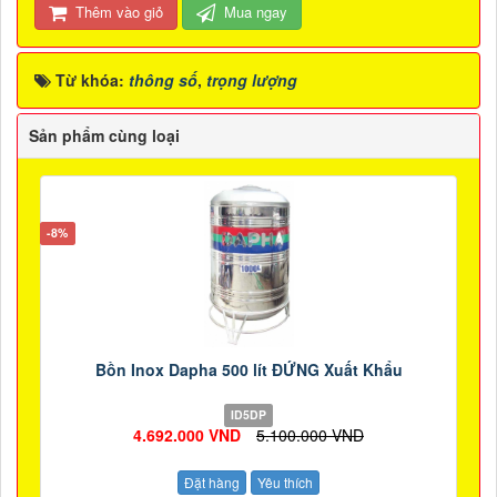
Thêm vào giỏ
Mua ngay
Từ khóa:
thông số
,
trọng lượng
Sản phẩm cùng loại
-8%
Bồn Inox Dapha 500 lít ĐỨNG Xuất Khẩu
ID5DP
4.692.000 VND
5.100.000 VND
Đặt hàng
Yêu thích