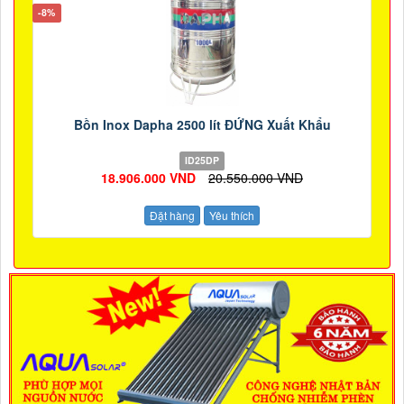
-8%
Bồn Inox Dapha 2500 lít ĐỨNG Xuất Khẩu
ID25DP
18.906.000 VND
20.550.000 VND
Đặt hàng
Yêu thích