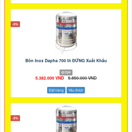
-8%
Bồn Inox Dapha 700 lít ĐỨNG Xuất Khẩu
ID7DP
5.382.000 VND
5.850.000 VND
Đặt hàng
Yêu thích
-8%