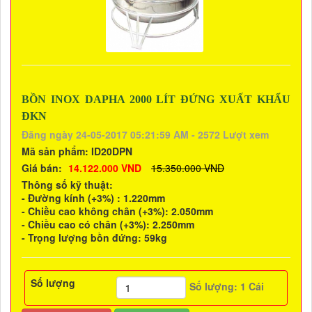
BỒN INOX DAPHA 2000 LÍT ĐỨNG XUẤT KHẨU
ĐKN
Đăng ngày 24-05-2017 05:21:59 AM - 2572 Lượt xem
Mã sản phẩm:
ID20DPN
Giá bán:
14.122.000 VND
15.350.000 VND
Thông số kỹ thuật:
- Đường kính (+3%) : 1.220mm
- Chiều cao không chân (+3%): 2.050mm
- Chiều cao có chân (+3%): 2.250mm
- Trọng lượng bồn đứng: 59kg
Số lượng
Số lượng:
1
Cái