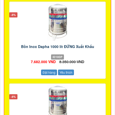
-8%
Bồn Inox Dapha 1000 lít ĐỨNG Xuất Khẩu
ID10DP
7.682.000 VND
8.350.000 VND
Đặt hàng
Yêu thích
-8%