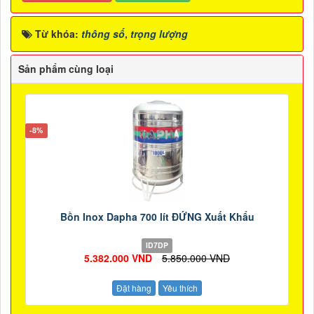
Từ khóa:
thông số
,
trọng lượng
Sản phẩm cùng loại
-8%
Bồn Inox Dapha 700 lít ĐỨNG Xuất Khẩu
ID7DP
5.382.000 VND
5.850.000 VND
Đặt hàng
Yêu thích