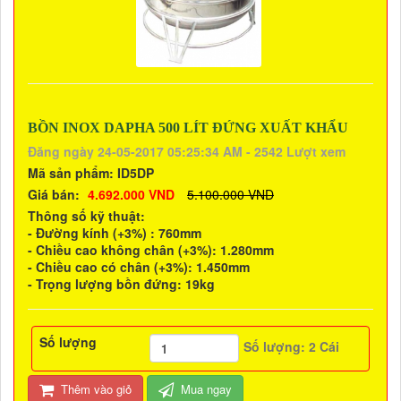
BỒN INOX DAPHA 500 LÍT ĐỨNG XUẤT KHẨU
Đăng ngày 24-05-2017 05:25:34 AM - 2542 Lượt xem
Mã sản phẩm:
ID5DP
Giá bán:
4.692.000 VND
5.100.000 VND
Thông số kỹ thuật:
- Đường kính (+3%) : 760mm
- Chiều cao không chân (+3%): 1.280mm
- Chiều cao có chân (+3%): 1.450mm
- Trọng lượng bồn đứng: 19kg
Số lượng
Số lượng:
2
Cái
Thêm vào giỏ
Mua ngay