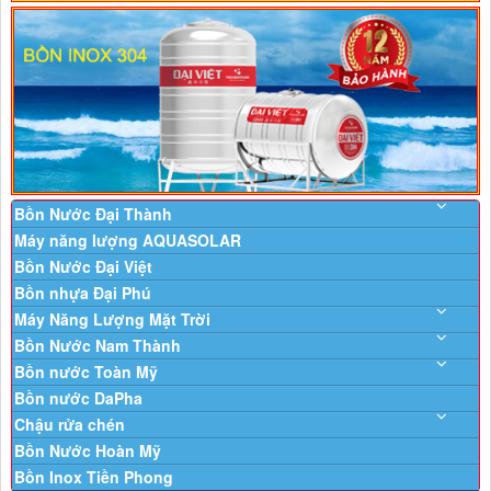
Bồn Nước Đại Thành
Máy năng lượng AQUASOLAR
Bồn Nước Đại Việt
Bồn nhựa Đại Phú
Máy Năng Lượng Mặt Trời
Bồn Nước Nam Thành
Bồn nước Toàn Mỹ
Bồn nước DaPha
Chậu rửa chén
Bồn Nước Hoàn Mỹ
Bồn Inox Tiền Phong