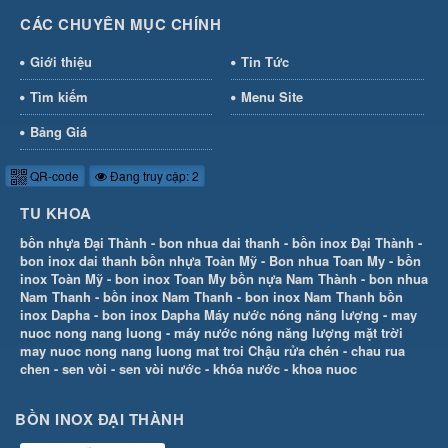
CÁC CHUYÊN MỤC CHÍNH
Giới thiệu
Tin Tức
Tìm kiếm
Menu Site
Bảng Giá
QR-code
Đang truy cập: 2
TU KHOA
bồn nhựa Đại Thành
-
bon nhua dai thanh
-
bồn inox Đại Thành
-
bon inox dai thanh
bồn nhựa Toàn Mỹ
-
Bon nhua Toan My
-
bồn
inox Toàn Mỹ
-
bon inox Toan My
bồn nựa Nam Thành
-
bon nhua
Nam Thanh
-
bồn inox Nam Thanh
-
bon inox Nam Thanh
bồn
inox Dapha
-
bon inox Dapha
Máy nước nóng năng lượng
-
may
nuoc nong nang luong
-
máy nước nóng năng lượng mặt trời
may nuoc nong nang luong mat troi
Chậu rửa chén
-
chau rua
chen
-
sen vòi
-
sen vòi nước
-
khóa nước
-
khoa nuoc
BỒN INOX ĐẠI THÀNH