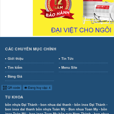
CÁC CHUYÊN MỤC CHÍNH
Giới thiệu
Tin Tức
Tìm kiếm
Menu Site
Bảng Giá
QR-code
Đang truy cập: 4
TU KHOA
bồn nhựa Đại Thành
-
bon nhua dai thanh
-
bồn inox Đại Thành
-
bon inox dai thanh
bồn nhựa Toàn Mỹ
-
Bon nhua Toan My
-
bồn
inox Toàn Mỹ
-
bon inox Toan My
bồn nựa Nam Thành
-
bon nhua