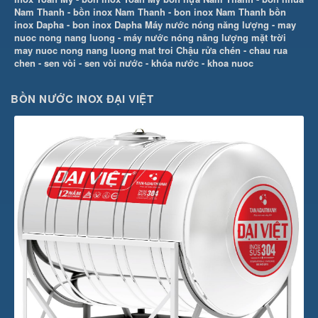
Nam Thanh
-
bồn inox Nam Thanh
-
bon inox Nam Thanh
bồn
inox Dapha
-
bon inox Dapha
Máy nước nóng năng lượng
-
may
nuoc nong nang luong
-
máy nước nóng năng lượng mặt trời
may nuoc nong nang luong mat troi
Chậu rửa chén
-
chau rua
chen
-
sen vòi
-
sen vòi nước
-
khóa nước
-
khoa nuoc
BỒN NƯỚC INOX ĐẠI VIỆT