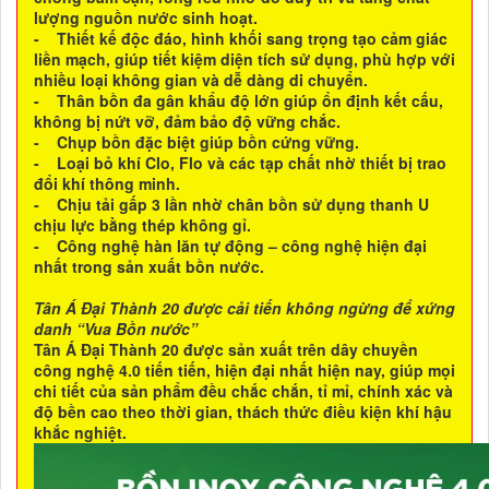
lượng nguồn nước sinh hoạt.
- Thiết kế độc đáo, hình khối sang trọng tạo cảm giác
liền mạch, giúp tiết kiệm diện tích sử dụng, phù hợp với
nhiều loại không gian và dễ dàng di chuyển.
- Thân bồn đa gân khẩu độ lớn giúp ổn định kết cấu,
không bị nứt vỡ, đảm bảo độ vững chắc.
- Chụp bồn đặc biệt giúp bồn cứng vững.
- Loại bỏ khí Clo, Flo và các tạp chất nhờ thiết bị trao
đổi khí thông minh.
- Chịu tải gấp 3 lần nhờ chân bồn sử dụng thanh U
chịu lực bằng thép không gỉ.
- Công nghệ hàn lăn tự động – công nghệ hiện đại
nhất trong sản xuất bồn nước.
Tân Á Đại Thành 20 được cải tiến không ngừng để xứng
danh “Vua Bồn nước”
Tân Á Đại Thành 20 được sản xuất trên dây chuyền
công nghệ 4.0 tiến tiến, hiện đại nhất hiện nay, giúp mọi
chi tiết của sản phẩm đều chắc chắn, tỉ mỉ, chính xác và
độ bền cao theo thời gian, thách thức điều kiện khí hậu
khắc nghiệt.