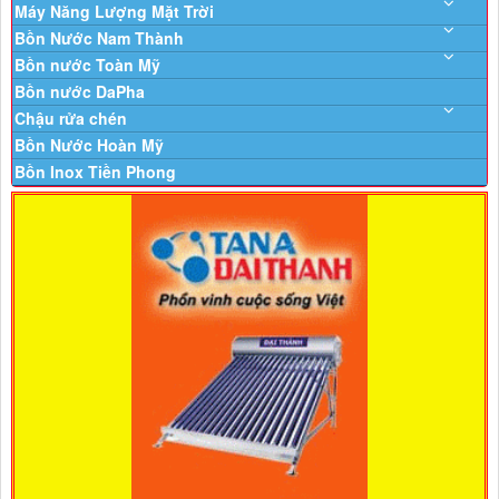
Máy Năng Lượng Mặt Trời
Bồn Nước Nam Thành
Bồn nước Toàn Mỹ
Bồn nước DaPha
Chậu rửa chén
Bồn Nước Hoàn Mỹ
Bồn Inox Tiền Phong