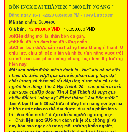
BỒN INOX ĐẠI THÀNH 20 " 3000 LÍT NGANG "
Đăng ngày 16-11-2020 08:48:38 PM - 1949 Lượt xem
Mã sản phẩm:
S000436
Giá bán:
12.018.000 VND
16.339.000 VND
✍Kiểu dáng mới lạ, thân bồn đa gân.
✍Khẩu độ lớn đảm bảo độ vững chắc
✍Chân bồn được sản xuất bằng thép không rỉ thanh U
chịu lực, chịu tải gấp 3 lần và nhiều tính năng vượt trội
so với các sản phẩm cùng chủng loại trên thị trường
hiện nay.
Một sản phẩm được mệnh danh là “Vua” khi nó sở hữu
nhiều ưu điểm vượt qua các sản phẩm cùng loại, đạt
chất lượng và thẩm mỹ tốt đáp ứng được nhu cầu của
người tiêu dùng. Tân Á Đại Thành 20 – sản phẩm ra mắt
năm 2020 củaTập đoàn Tân Á Đại Thành đã vượt qua
nhiều đối thủ “nặng ký” để trở thành “Vua Bồn nước”.
Tân Á Đại Thành 20 sở hữu những tính năng nổi trội mà
ít bồn nước nào có thể đạt được, đưa sản phẩm lên vị
trí “Vua Bồn nước” được nhiều người ngưỡng mộ:
- Chất liệu inox SUS 304 cách nhiệt tốt, chống gỉ và
oxy hóa cao ngay cả trong môi trường khắc nghiệt,
chống bám cặn, rong rêu nhờ đó duy trì và tăng chất