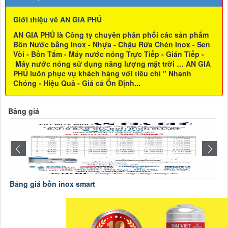
Giới thiệu về AN GIA PHÚ
AN GIA PHÚ là Công ty chuyên phân phối các sản phẩm
Bồn Nước bằng Inox - Nhựa - Chậu Rửa Chén Inox - Sen
Vòi - Bồn Tắm - Máy nước nóng Trực Tiếp - Gián Tiếp -
Máy nước nóng sử dụng năng lượng mặt trời … AN GIA
PHÚ luôn phục vụ khách hàng với tiêu chí " Nhanh
Chóng - Hiệu Quả - Giá cả Ổn Định...
Bảng giá
Bảng giá bồn inox ĐẠI VIỆT
B