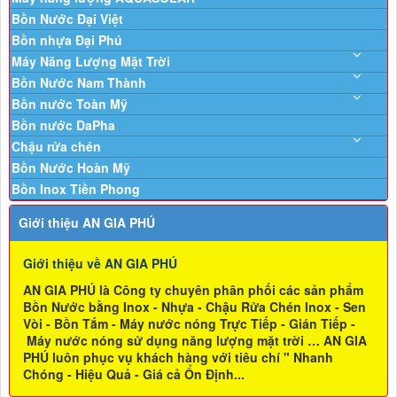
Bồn Nước Đại Việt
Bồn nhựa Đại Phú
Máy Năng Lượng Mặt Trời
Bồn Nước Nam Thành
Bồn nước Toàn Mỹ
Bồn nước DaPha
Chậu rửa chén
Bồn Nước Hoàn Mỹ
Bồn Inox Tiền Phong
Giới thiệu AN GIA PHÚ
Giới thiệu về AN GIA PHÚ
AN GIA PHÚ là Công ty chuyên phân phối các sản phẩm
Bồn Nước bằng Inox - Nhựa - Chậu Rửa Chén Inox - Sen
Vòi - Bồn Tắm - Máy nước nóng Trực Tiếp - Gián Tiếp -
Máy nước nóng sử dụng năng lượng mặt trời … AN GIA
PHÚ luôn phục vụ khách hàng với tiêu chí " Nhanh
Chóng - Hiệu Quả - Giá cả Ổn Định...