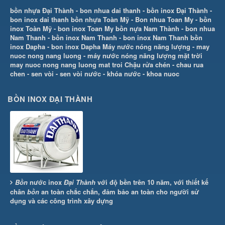
bồn nhựa Đại Thành
-
bon nhua dai thanh
-
bồn inox Đại Thành
-
bon inox dai thanh
bồn nhựa Toàn Mỹ
-
Bon nhua Toan My
-
bồn
inox Toàn Mỹ
-
bon inox Toan My
bồn nựa Nam Thành
-
bon nhua
Nam Thanh
-
bồn inox Nam Thanh
-
bon inox Nam Thanh
bồn
inox Dapha
-
bon inox Dapha
Máy nước nóng năng lượng
-
may
nuoc nong nang luong
-
máy nước nóng năng lượng mặt trời
may nuoc nong nang luong mat troi
Chậu rửa chén
-
chau rua
chen
-
sen vòi
-
sen vòi nước
-
khóa nước
-
khoa nuoc
BỒN INOX ĐẠI THÀNH
Bồn
nước inox
Đại Thành
với độ bền trên 10 năm, với thiết kế
chân
bồn
an toàn chắc chắn, đảm bảo an toàn cho người sử
dụng và các công trình xây dựng