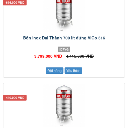
-616.000 VND
Bồn inox Đại Thành 700 lít đứng ViGo 316
ID7VG
3.799.000 VND
4.415.000 VND
Đặt hàng
Yêu thích
-440.000 VND