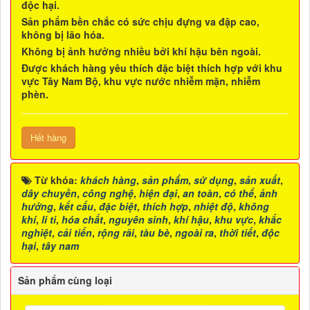
độc hại.
Sản phẩm bền chắc có sức chịu đựng va đập cao,
không bị lão hóa.
Không bị ảnh hưởng nhiều bởi khí hậu bên ngoài.
Được khách hàng yêu thích đặc biệt thích hợp với khu
vực Tây Nam Bộ, khu vực nước nhiễm mặn, nhiễm
phèn.
Hết hàng
Từ khóa:
khách hàng
,
sản phẩm
,
sử dụng
,
sản xuất
,
dây chuyền
,
công nghệ
,
hiện đại
,
an toàn
,
có thể
,
ảnh
hưởng
,
kết cấu
,
đặc biệt
,
thích hợp
,
nhiệt độ
,
không
khí
,
li ti
,
hóa chất
,
nguyên sinh
,
khí hậu
,
khu vực
,
khắc
nghiệt
,
cải tiến
,
rộng rãi
,
tàu bè
,
ngoài ra
,
thời tiết
,
độc
hại
,
tây nam
Sản phẩm cùng loại