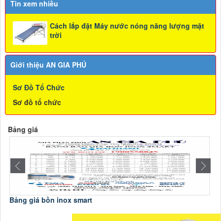
Tin xem nhiều
Cách lắp đặt Máy nước nóng năng lượng mặt
trời
Giới thiệu AN GIA PHÚ
Sơ Đồ Tổ Chức
Sơ đồ tổ chức
Bảng giá
Bảng giá bồn inox smart
B