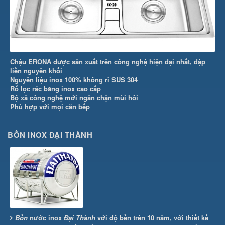
Chậu ERONA được sản xuất trên công nghệ hiện đại nhất, dập
liền nguyên khối
Nguyên liệu inox 100% không rỉ SUS 304
Rổ lọc rác bằng inox cao cấp
Bộ xả công nghệ mới ngăn chặn mùi hôi
Phù hợp với mọi căn bếp
BỒN INOX ĐẠI THÀNH
Bồn
nước inox
Đại Thành
với độ bền trên 10 năm, với thiết kế