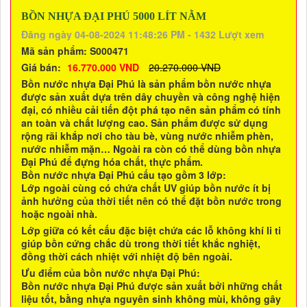
BỒN NHỰA ĐẠI PHÚ 5000 LÍT NẰM
Đăng ngày 04-08-2024 11:48:26 PM - 1432 Lượt xem
Mã sản phẩm:
S000471
Giá bán:
16.770.000 VND
20.270.000 VND
Bồn nước nhựa Đại Phú là sản phẩm bồn nước nhựa
được sản xuất dựa trên dây chuyền và công nghệ hiện
đại, có nhiều cải tiến đột phá tạo nên sản phẩm có tính
an toàn và chất lượng cao. Sản phẩm được sử dụng
rộng rãi khắp nơi cho tàu bè, vùng nước nhiễm phèn,
nước nhiễm mặn… Ngoài ra còn có thể dùng bồn nhựa
Đại Phú để đựng hóa chất, thực phẩm.
Bồn nước nhựa Đại Phú cấu tạo gồm 3 lớp:
Lớp ngoài cùng có chứa chất UV giúp bồn nước ít bị
ảnh hưởng của thời tiết nên có thể đặt bồn nước trong
hoặc ngoài nhà.
Lớp giữa có kết cấu đặc biệt chứa các lỗ không khí li ti
giúp bồn cứng chắc dù trong thời tiết khắc nghiệt,
đồng thời cách nhiệt với nhiệt độ bên ngoài.
Ưu điểm của bồn nước nhựa Đại Phú:
Bồn nước nhựa Đại Phú được sản xuất bởi những chất
liệu tốt, bằng nhựa nguyên sinh không mùi, không gây