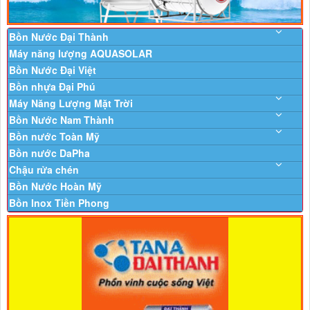
Bồn Nước Đại Thành
Máy năng lượng AQUASOLAR
Bồn Nước Đại Việt
Bồn nhựa Đại Phú
Máy Năng Lượng Mặt Trời
Bồn Nước Nam Thành
Bồn nước Toàn Mỹ
Bồn nước DaPha
Chậu rửa chén
Bồn Nước Hoàn Mỹ
Bồn Inox Tiền Phong