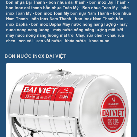
bồn nhựa Đại Thành
-
bon nhua dai thanh
-
bồn inox Đại Thành
-
bon inox dai thanh
bồn nhựa Toàn Mỹ
-
Bon nhua Toan My
-
bồn
inox Toàn Mỹ
-
bon inox Toan My
bồn nựa Nam Thành
-
bon nhua
Nam Thanh
-
bồn inox Nam Thanh
-
bon inox Nam Thanh
bồn
inox Dapha
-
bon inox Dapha
Máy nước nóng năng lượng
-
may
nuoc nong nang luong
-
máy nước nóng năng lượng mặt trời
may nuoc nong nang luong mat troi
Chậu rửa chén
-
chau rua
chen
-
sen vòi
-
sen vòi nước
-
khóa nước
-
khoa nuoc
BỒN NƯỚC INOX ĐẠI VIỆT