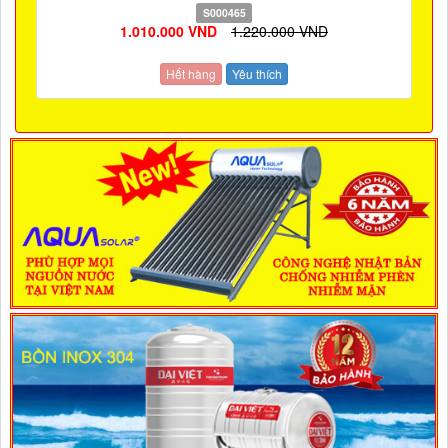
S000465
1.010.000 VND
1.220.000 VND
Hết hàng
Yêu thích