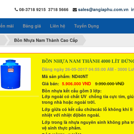
08-3718 9215 3718 5666
sales@angiaphu.com.vn
i
ến mãi
Bảng giá
Liên hệ
Tuyển Dụng
Bồn Nhựa Nam Thành Cao Cấp
BỒN NHỰA NAM THÀNH 4000 LÍT ĐỨN
Đăng ngày 26-05-2017 04:55:00 AM - 3000 L
Mã sản phẩm:
ND40NT
Giá bán:
5.906.000 VND
9.990.000 VND
Bồn nhựa kết cấu gồm 3 lớp:
Lớp ngoài có chất UV chống tia cực tím, giú
trong nhà hoặc ngoài trời.
Lớp giữa có kết cấu chứacác lỗ không khí li
nhiệt với nhiệt độbên ngoài.
Lớp trong là nhựa nguyên sinh không pha tr
vệ sinh thực phẩm.