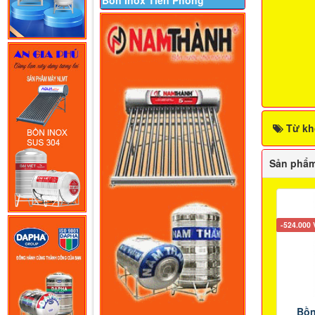
Bồn Inox Tiền Phong
Từ kh
Sản phẩm
-524.000
Bồn