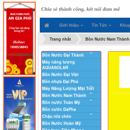
Chia sẻ thành công, kết nối đam mê
Giới thiệu
Tin Tức
Khuy
Trang nhất
Bồn Nước Nam Thành
Bồn Nước Đại Thành
Máy năng lượng
AQUASOLAR
Bồn Nước Đại Việt
Bồn nhựa Đại Phú
Máy Năng Lượng Mặt Trời
Bồn Nước Nam Thành
Bồn nước Toàn Mỹ
Bồn nước DaPha
Chậu rửa chén
Bồn Nước Hoàn Mỹ