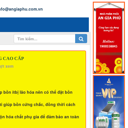
nfo@angiaphu.com.vn
G CAO CẤP
ượt xem
p bồn ítbị lão hóa nên có thể đặt bồn
 ti giúp bồn cứng chắc, đồng thời cách
ộn hóa chất phụ gia để đảm bảo an toàn