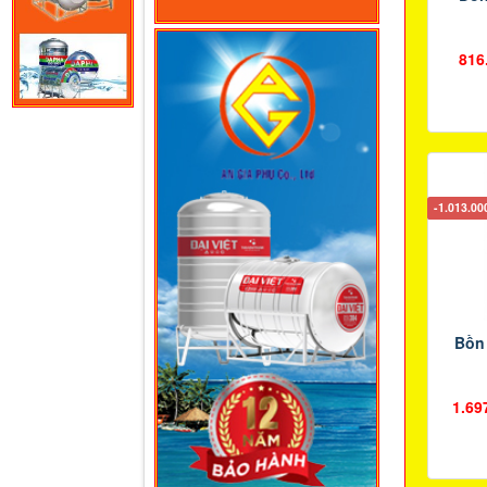
816
-1.013.0
Bồn
1.69