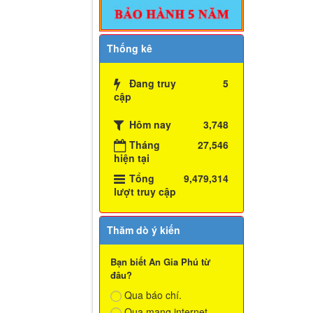
Thống kê
Đang truy
5
cập
Hôm nay
3,748
Tháng
27,546
hiện tại
Tổng
9,479,314
lượt truy cập
Thăm dò ý kiến
Bạn biết An Gia Phú từ
đâu?
Qua báo chí.
Qua mạng internet