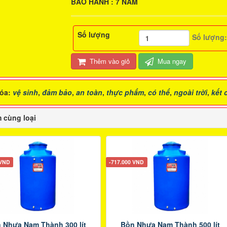
BẢO HÀNH : 7 NĂM
Số lượng
Số lượng
Thêm vào giỏ
Mua ngay
óa:
vệ sinh
,
đảm bảo
,
an toàn
,
thực phẩm
,
có thể
,
ngoài trời
,
kết 
 cùng loại
 VND
-717.000 VND
 Nhựa Nam Thành 300 lít
Bồn Nhựa Nam Thành 500 lít