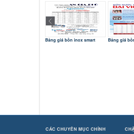
a Chén Toàn Mỹ
Bảng giá bồn inox smart
Bảng giá bồ
CÁC CHUYÊN MỤC CHÍNH
CHẬ