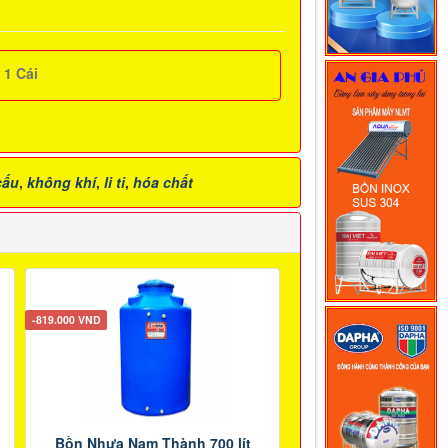
:
1
Cái
cấu
,
không khí
,
li ti
,
hóa chất
-819.000 VND
Bồn Nhựa Nam Thành 700 lít