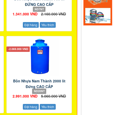
ĐỨNG CAO CẤP
ND7NT
1.341.000 VND
2.160.000 VND
Đặt hàng
Yêu thích
-2.069.000 VND
Bồn Nhựa Nam Thành 2000 lít
Đứng CAO CẤP
ND20NT
2.991.000 VND
5.060.000 VND
Đặt hàng
Yêu thích