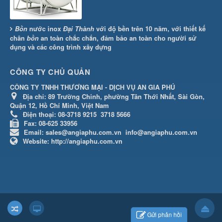
Bồn
nước inox
Đại Thành
với độ bền trên 10 năm, với thiết kế
chân
bồn
an toàn chắc chắn, đảm bảo an toàn cho người sử
dụng và các công trình xây dựng
CÔNG TY CHỦ QUẢN
CÔNG TY TNHH THƯƠNG MẠI - DỊCH VỤ AN GIA PHÚ
Địa chỉ:
89 Trường Chinh, phường Tân Thới Nhất, Sài Gòn,
Quận 12, Hồ Chí Minh, Việt Nam
Điện thoại:
08-3718 9215
3718 5666
Fax:
08-625 33956
Email:
sales@angiaphu.com.vn
info@angiaphu.com.vn
Website:
http://angiaphu.com.vn
Gửi phản hồi