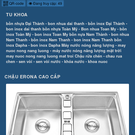
QR-code
Đang truy cập: 49
TU KHOA
bồn nhựa Đại Thành
-
bon nhua dai thanh
-
bồn inox Đại Thành
-
bon inox dai thanh
bồn nhựa Toàn Mỹ
-
Bon nhua Toan My
-
bồn
inox Toàn Mỹ
-
bon inox Toan My
bồn nựa Nam Thành
-
bon nhua
Nam Thanh
-
bồn inox Nam Thanh
-
bon inox Nam Thanh
bồn
inox Dapha
-
bon inox Dapha
Máy nước nóng năng lượng
-
may
nuoc nong nang luong
-
máy nước nóng năng lượng mặt trời
may nuoc nong nang luong mat troi
Chậu rửa chén
-
chau rua
chen
-
sen vòi
-
sen vòi nước
-
khóa nước
-
khoa nuoc
CHẬU ERONA CAO CẤP