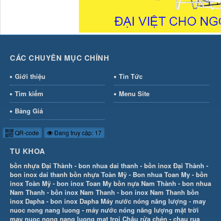
CÁC CHUYÊN MỤC CHÍNH
Giới thiệu
Tin Tức
Tìm kiếm
Menu Site
Bảng Giá
QR-code
Đang truy cập: 17
TU KHOA
bồn nhựa Đại Thành
-
bon nhua dai thanh
-
bồn inox Đại Thành
-
bon inox dai thanh
bồn nhựa Toàn Mỹ
-
Bon nhua Toan My
-
bồn
inox Toàn Mỹ
-
bon inox Toan My
bồn nựa Nam Thành
-
bon nhua
Nam Thanh
-
bồn inox Nam Thanh
-
bon inox Nam Thanh
bồn
inox Dapha
-
bon inox Dapha
Máy nước nóng năng lượng
-
may
nuoc nong nang luong
-
máy nước nóng năng lượng mặt trời
may nuoc nong nang luong mat troi
Chậu rửa chén
-
chau rua