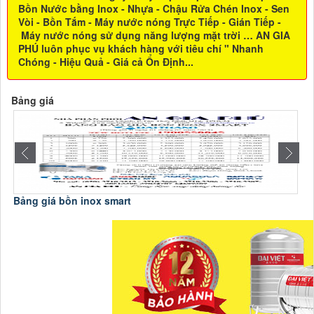
Bồn Nước bằng Inox - Nhựa - Chậu Rửa Chén Inox - Sen
Vòi - Bồn Tắm - Máy nước nóng Trực Tiếp - Gián Tiếp -
Máy nước nóng sử dụng năng lượng mặt trời … AN GIA
PHÚ luôn phục vụ khách hàng với tiêu chí " Nhanh
Chóng - Hiệu Quả - Giá cả Ổn Định...
Bảng giá
Bảng giá bồn inox smart
B