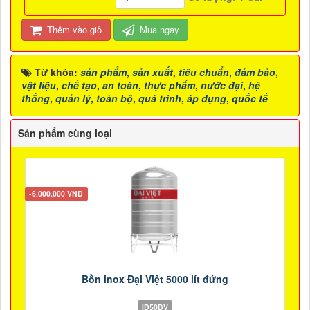
Thêm vào giỏ
Mua ngay
Từ khóa:
sản phẩm
,
sản xuất
,
tiêu chuẩn
,
đảm bảo
,
vật liệu
,
chế tạo
,
an toàn
,
thực phẩm
,
nước đại
,
hệ
thống
,
quản lý
,
toàn bộ
,
quá trình
,
áp dụng
,
quốc tế
Sản phẩm cùng loại
-6.000.000 VND
Bồn inox Đại Việt 5000 lít đứng
ID50DV