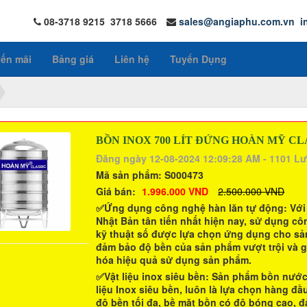
08-3718 9215 3718 5666
sales@angiaphu.com.vn
i
ến mãi
Bảng giá
Liên hệ
Tuyển Dụng
BỒN INOX 700 LÍT ĐỨNG HOÀN MỸ CL
Đăng ngày 12-08-2024 12:09:28 AM - 1101 L
Mã sản phẩm:
S000473
Giá bán:
1.996.000 VND
2.500.000 VND
✅Ứng dụng công nghệ hàn lăn tự động:
Với
Nhật Bản tân tiến nhất hiện nay, sử dụng c
kỹ thuật số được lựa chọn ứng dụng cho s
đảm bảo độ bền của sản phẩm vượt trội và g
hóa hiệu quả sử dụng sản phẩm.
✅Vật liệu inox siêu bền
: Sản phẩm
bồn nước
liệu Inox siêu bền, luôn là lựa chọn hàng 
độ bền tối đa, bề mặt bồn có độ bóng cao, đả