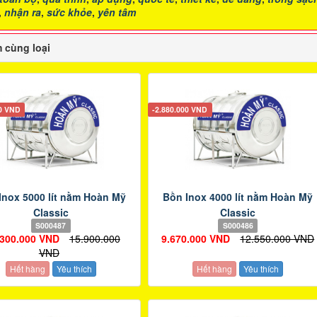
,
nhận ra
,
sức khỏe
,
yên tâm
 cùng loại
00 VND
-2.880.000 VND
Inox 5000 lít nằm Hoàn Mỹ
Bồn Inox 4000 lít nằm Hoàn Mỹ
Classic
Classic
S000487
S000486
.300.000 VND
15.900.000
9.670.000 VND
12.550.000 VND
VND
Hết hàng
Yêu thích
Hết hàng
Yêu thích