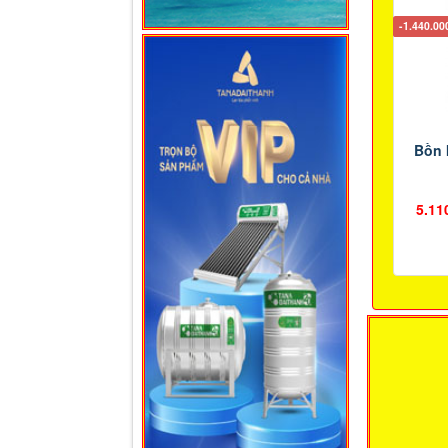
-1.440.0
Bồn 
5.11