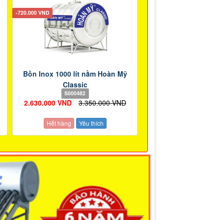
-720.000 VND
Bồn Inox 1000 lít nằm Hoàn Mỹ
Classic
S000482
2.630.000 VND
3.350.000 VND
Hết hàng
Yêu thích