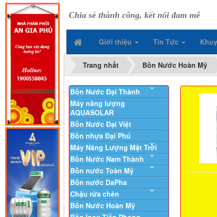
Chia sẻ thành công, kết nối đam mê
Giới thiệu
Tin Tức
Khuy
Trang nhất
Bồn Nước Hoàn Mỹ
Bồn Nước Đại Thành
Máy năng lượng
AQUASOLAR
Bồn Nước Đại Việt
Bồn nhựa Đại Phú
Máy Năng Lượng Mặt Trời
Bồn Nước Nam Thành
Bồn nước Toàn Mỹ
Bồn nước DaPha
Chậu rửa chén
Bồn Nước Hoàn Mỹ