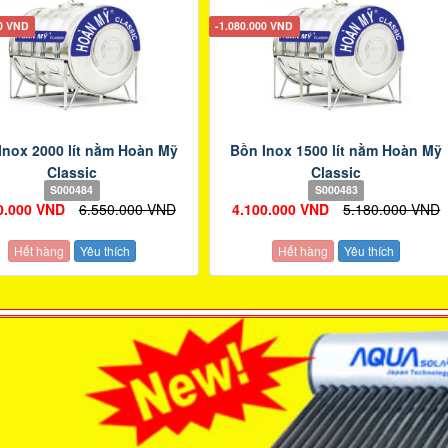
00 VND
-1.080.000 VND
Inox 2000 lít nằm Hoàn Mỹ
Bồn Inox 1500 lít nằm Hoàn Mỹ
Classic
Classic
S000484
S000483
0.000 VND
6.550.000 VND
4.100.000 VND
5.180.000 VND
Hết hàng
Yêu thích
Hết hàng
Yêu thích