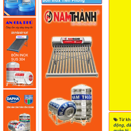
Bồn Inox Tiền Phong
Từ kh
động
,
đ
quản lý
,