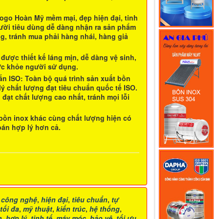
logo
Hoàn Mỹ
mềm mại, đẹp hiện đại, tinh
gười tiêu dùng dễ dàng nhận ra sản phẩm
g, tránh mua phải hàng nhái, hàng giả
 được thiết kế láng mịn, dễ dàng vệ sinh,
ức khỏe người sử dụng.
ẩn ISO
: Toàn bộ quá trình sản xuất
bồn
 chất lượng đạt tiêu chuẩn quốc tế ISO.
ạt chất lượng cao nhất, tránh mọi lỗi
bồn inox
khác cùng chất lượng hiện có
bán hợp lý hơn cả.
,
công nghệ
,
hiện đại
,
tiêu chuẩn
,
tự
tối đa
,
mỹ thuật
,
kiến trúc
,
hệ thống
,
h
,
hợp lý
,
tinh tế
,
máy móc
,
bảo vệ
,
tối ưu
,