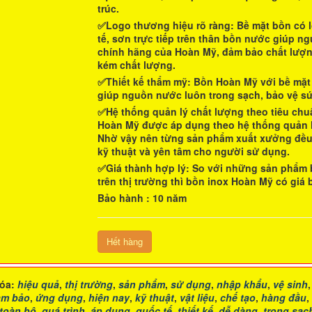
trúc.
✅Logo thương hiệu rõ ràng:
Bề mặt bồn có 
tế, sơn trực tiếp trên thân bồn nước giúp n
chính hãng của
Hoàn Mỹ
, đảm bảo chất lượn
kém chất lượng.
✅Thiết kế thẩm mỹ
:
Bồn Hoàn Mỹ
với bề mặt
giúp nguồn nước luôn trong sạch, bảo vệ s
✅Hệ thống quản lý chất lượng theo tiêu chu
Hoàn Mỹ
được áp dụng theo hệ thống quản lý
Nhờ vậy nên từng sản phẩm xuất xưởng đều đ
kỹ thuật và yên tâm cho người sử dụng.
✅Giá thành hợp lý
: So với những sản phẩm
trên thị trường thì
bồn inox Hoàn Mỹ
có giá 
Bảo hành : 10 năm
Hết hàng
óa:
hiệu quả
,
thị trường
,
sản phẩm
,
sử dụng
,
nhập khẩu
,
vệ sinh
ảm bảo
,
ứng dụng
,
hiện nay
,
kỹ thuật
,
vật liệu
,
chế tạo
,
hàng đầu
,
toàn bộ
,
quá trình
,
áp dụng
,
quốc tế
,
thiết kế
,
dễ dàng
,
trong sạc