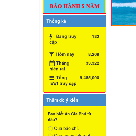
Thống kê
Đang truy
182
cập
Hôm nay
8,209
Tháng
33,322
hiện tại
Tổng
9,485,090
lượt truy cập
Thăm dò ý kiến
Bạn biết An Gia Phú từ
đâu?
Qua báo chí.
Qua mạng internet