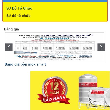
Sơ Đồ Tổ Chức
Sơ đồ tổ chức
Bảng giá
Bảng giá bồn inox smart
B