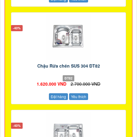
-40%
Chậu Rửa chén SUS 304 ĐT82
ĐT82
1.620.000 VND
2.700.000 VND
Đặt hàng
Yêu thích
-40%