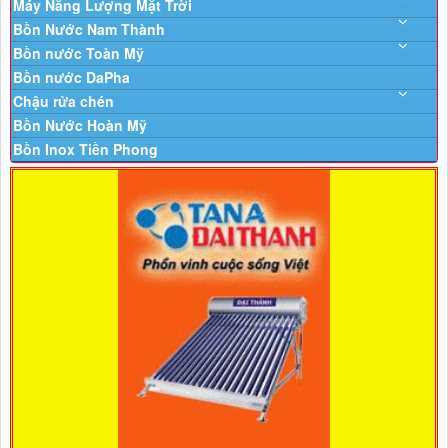
Máy Năng Lượng Mặt Trời
Bồn Nước Nam Thành
Bồn nước Toàn Mỹ
Bồn nước DaPha
Chậu rửa chén
Bồn Nước Hoàn Mỹ
Bồn Inox Tiền Phong