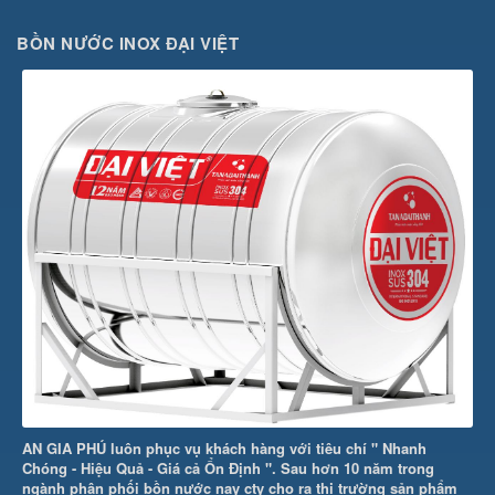
BỒN NƯỚC INOX ĐẠI VIỆT
AN GIA PHÚ luôn phục vụ khách hàng với tiêu chí " Nhanh
Chóng - Hiệu Quả - Giá cả Ổn Định ". Sau hơn 10 năm trong
ngành phân phối bồn nước nay cty cho ra thị trường sản phẩm