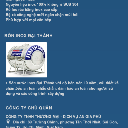
Nguyên liệu inox 100% không rỉ SUS 304
Rổ lọc rác bằng inox cao cấp
Bộ xả công nghệ mới ngăn chặn mùi hôi
Phù hợp với mọi căn bếp
BỒN INOX ĐẠI THÀNH
Bồn
nước inox
Đại Thành
với độ bền trên 10 năm, với thiết kế
chân
bồn
an toàn chắc chắn, đảm bảo an toàn cho người sử
dụng và các công trình xây dựng
CÔNG TY CHỦ QUẢN
CÔNG TY TNHH THƯƠNG MẠI - DỊCH VỤ AN GIA PHÚ
Địa chỉ:
89 Trường Chinh, phường Tân Thới Nhất, Sài Gòn,
Quận 12, Hồ Chí Minh, Việt Nam