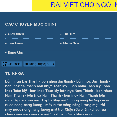
CÁC CHUYÊN MỤC CHÍNH
Giới thiệu
Tin Tức
Tìm kiếm
Menu Site
Bảng Giá
QR-code
Đang truy cập: 13
TU KHOA
bồn nhựa Đại Thành
-
bon nhua dai thanh
-
bồn inox Đại Thành
-
bon inox dai thanh
bồn nhựa Toàn Mỹ
-
Bon nhua Toan My
-
bồn
inox Toàn Mỹ
-
bon inox Toan My
bồn nựa Nam Thành
-
bon nhua
Nam Thanh
-
bồn inox Nam Thanh
-
bon inox Nam Thanh
bồn
inox Dapha
-
bon inox Dapha
Máy nước nóng năng lượng
-
may
nuoc nong nang luong
-
máy nước nóng năng lượng mặt trời
may nuoc nong nang luong mat troi
Chậu rửa chén
-
chau rua
chen
-
sen vòi
-
sen vòi nước
-
khóa nước
-
khoa nuoc