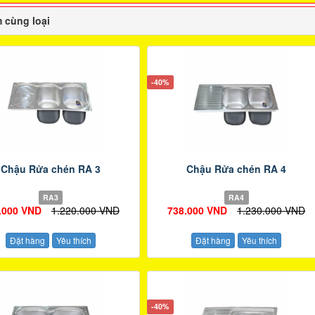
 cùng loại
-40%
Chậu Rửa chén RA 3
Chậu Rửa chén RA 4
RA3
RA4
.000 VND
1.220.000 VND
738.000 VND
1.230.000 VND
Đặt hàng
Yêu thích
Đặt hàng
Yêu thích
-40%