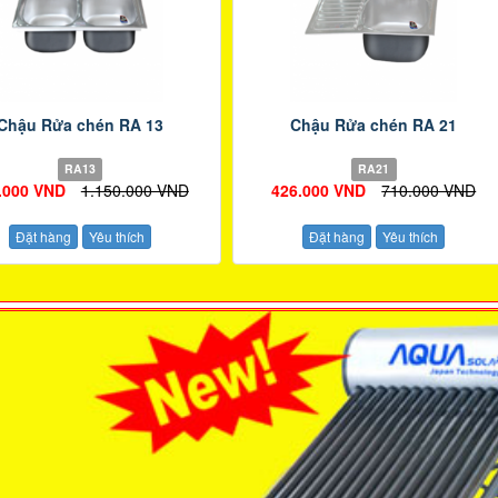
Chậu Rửa chén RA 13
Chậu Rửa chén RA 21
RA13
RA21
.000 VND
1.150.000 VND
426.000 VND
710.000 VND
Đặt hàng
Yêu thích
Đặt hàng
Yêu thích