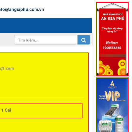
nfo@angiaphu.com.vn
ượt xem
:
1
Cái