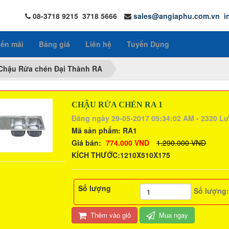
08-3718 9215 3718 5666
sales@angiaphu.com.vn
i
ến mãi
Bảng giá
Liên hệ
Tuyển Dụng
Chậu Rửa chén Đại Thành RA
CHẬU RỬA CHÉN RA 1
Đăng ngày 29-05-2017 05:34:02 AM - 2320 L
Mã sản phẩm:
RA1
Giá bán:
774.000 VND
1.290.000 VND
KÍCH THƯỚC:1210X510X175
Số lượng
Số lượng
Thêm vào giỏ
Mua ngay