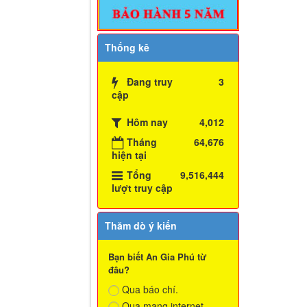
Thống kê
Đang truy
3
cập
Hôm nay
4,012
Tháng
64,676
hiện tại
Tổng
9,516,444
lượt truy cập
Thăm dò ý kiến
Bạn biết An Gia Phú từ
đâu?
Qua báo chí.
Qua mạng internet