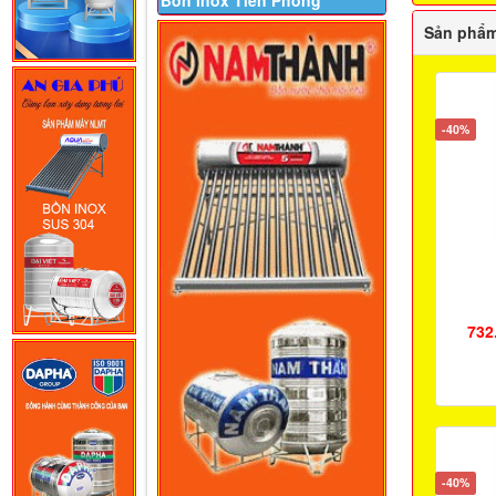
Bồn Inox Tiền Phong
Sản phẩm
-40%
732
-40%