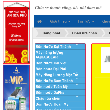
Chia sẻ thành công, kết nối đam mê
Giới thiệu
Tin Tức
Khuy
Trang nhất
Chậu rửa chén
Bồn Nước Đại Thành
Máy năng lượng
AQUASOLAR
Bồn Nước Đại Việt
Bồn nhựa Đại Phú
Máy Năng Lượng Mặt Trời
Bồn Nước Nam Thành
Bồn nước Toàn Mỹ
Bồn nước DaPha
Chậu rửa chén
Bồn Nước Hoàn Mỹ