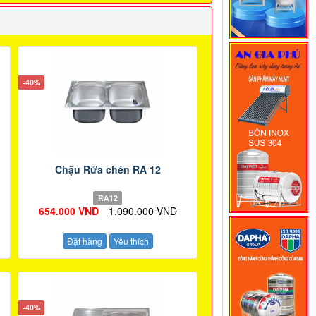
-40%
Chậu Rửa chén RA 12
RA12
654.000 VND
1.090.000 VND
Đặt hàng
Yêu thích
-40%