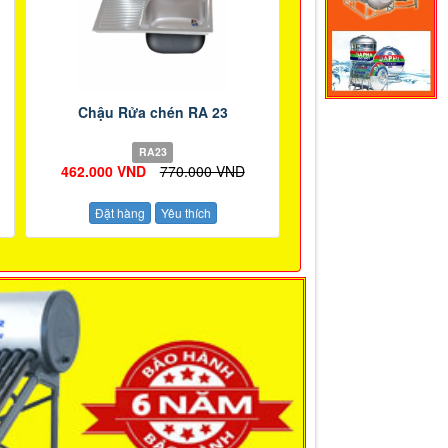
Chậu Rửa chén RA 23
RA23
462.000 VND
770.000 VND
Đặt hàng
Yêu thích